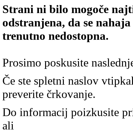
Strani ni bilo mogoče najt
odstranjena, da se nahaja
trenutno nedostopna.
Prosimo poskusite naslednj
Če ste spletni naslov vtipkal
preverite črkovanje.
Do informacij poizkusite pr
ali