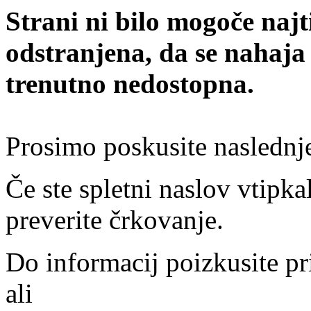
Strani ni bilo mogoče najt
odstranjena, da se nahaja
trenutno nedostopna.
Prosimo poskusite naslednj
Če ste spletni naslov vtipkal
preverite črkovanje.
Do informacij poizkusite pr
ali