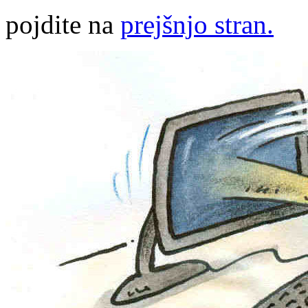
pojdite na
prejšnjo stran.