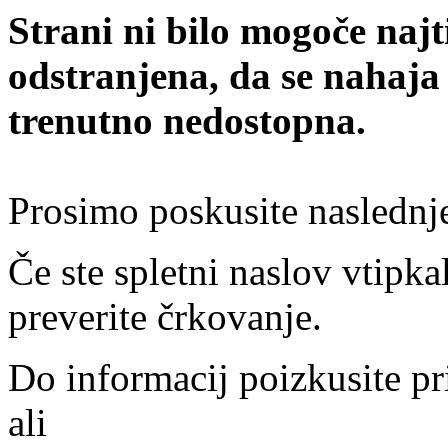
Strani ni bilo mogoče najt
odstranjena, da se nahaja
trenutno nedostopna.
Prosimo poskusite naslednj
Če ste spletni naslov vtipkal
preverite črkovanje.
Do informacij poizkusite pr
ali