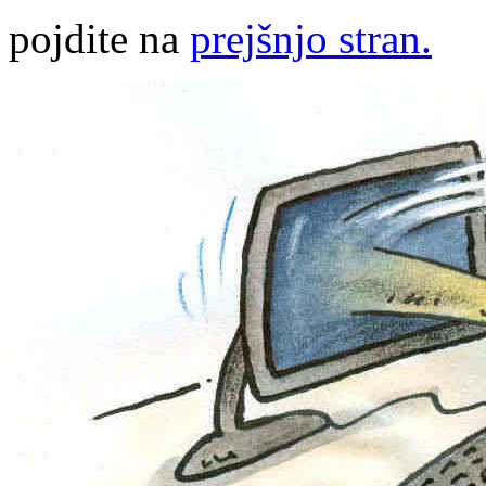
pojdite na
prejšnjo stran.