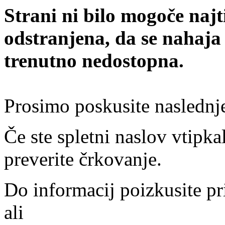
Strani ni bilo mogoče najt
odstranjena, da se nahaja
trenutno nedostopna.
Prosimo poskusite naslednj
Če ste spletni naslov vtipkal
preverite črkovanje.
Do informacij poizkusite pr
ali