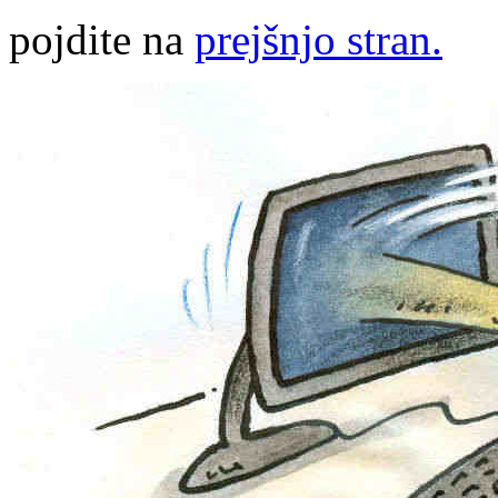
pojdite na
prejšnjo stran.