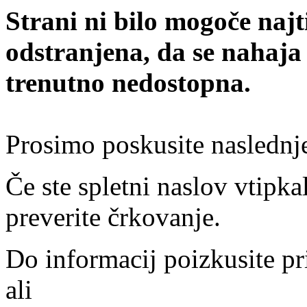
Strani ni bilo mogoče najt
odstranjena, da se nahaja
trenutno nedostopna.
Prosimo poskusite naslednj
Če ste spletni naslov vtipkal
preverite črkovanje.
Do informacij poizkusite pr
ali