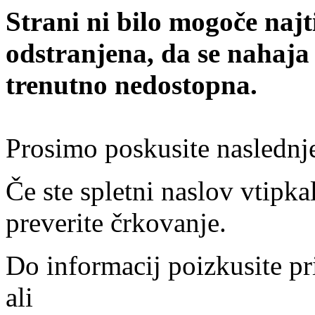
Strani ni bilo mogoče najt
odstranjena, da se nahaja
trenutno nedostopna.
Prosimo poskusite naslednj
Če ste spletni naslov vtipkal
preverite črkovanje.
Do informacij poizkusite pr
ali