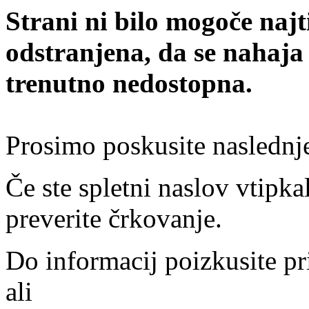
Strani ni bilo mogoče najt
odstranjena, da se nahaja
trenutno nedostopna.
Prosimo poskusite naslednj
Če ste spletni naslov vtipkal
preverite črkovanje.
Do informacij poizkusite pr
ali