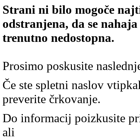
Strani ni bilo mogoče najt
odstranjena, da se nahaja
trenutno nedostopna.
Prosimo poskusite naslednj
Če ste spletni naslov vtipkal
preverite črkovanje.
Do informacij poizkusite pr
ali