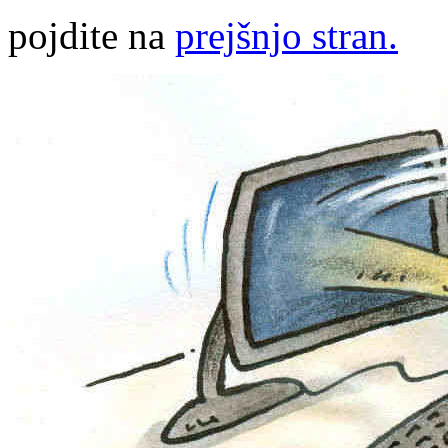
pojdite na
prejšnjo stran.