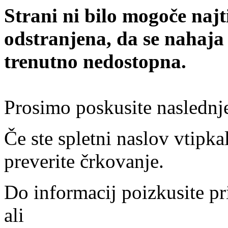
Strani ni bilo mogoče najt
odstranjena, da se nahaja
trenutno nedostopna.
Prosimo poskusite naslednj
Če ste spletni naslov vtipkal
preverite črkovanje.
Do informacij poizkusite pr
ali