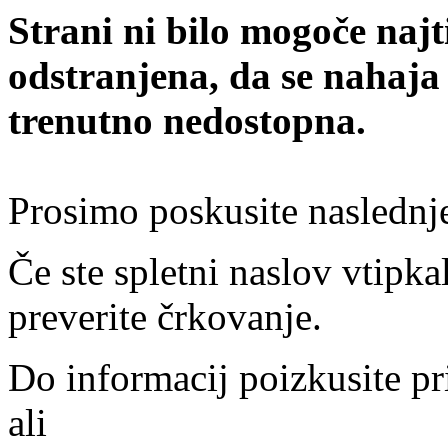
Strani ni bilo mogoče najt
odstranjena, da se nahaja
trenutno nedostopna.
Prosimo poskusite naslednj
Če ste spletni naslov vtipkal
preverite črkovanje.
Do informacij poizkusite pr
ali