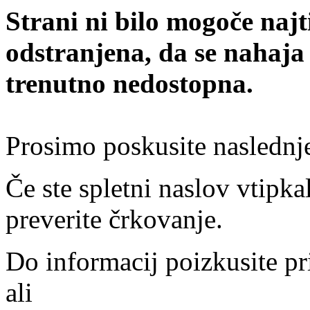
Strani ni bilo mogoče najt
odstranjena, da se nahaja
trenutno nedostopna.
Prosimo poskusite naslednj
Če ste spletni naslov vtipkal
preverite črkovanje.
Do informacij poizkusite pr
ali