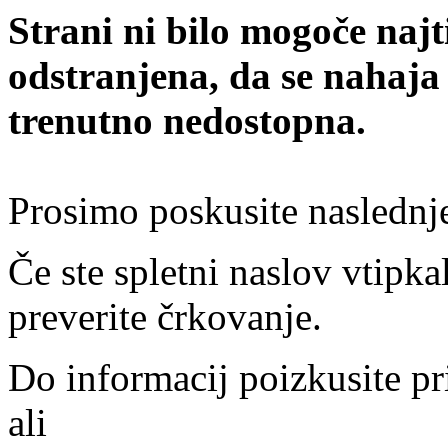
Strani ni bilo mogoče najt
odstranjena, da se nahaja
trenutno nedostopna.
Prosimo poskusite naslednj
Če ste spletni naslov vtipkal
preverite črkovanje.
Do informacij poizkusite pr
ali