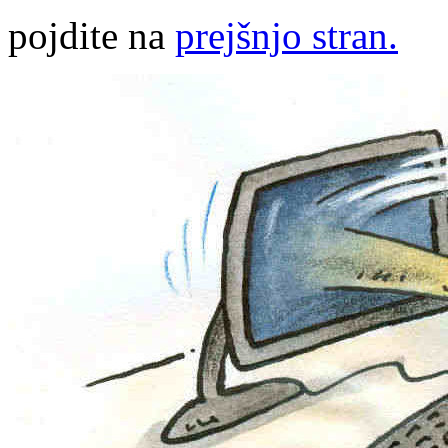
pojdite na
prejšnjo stran.