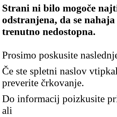
Strani ni bilo mogoče najt
odstranjena, da se nahaja
trenutno nedostopna.
Prosimo poskusite naslednj
Če ste spletni naslov vtipkal
preverite črkovanje.
Do informacij poizkusite pr
ali