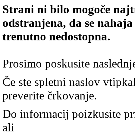
Strani ni bilo mogoče najt
odstranjena, da se nahaja
trenutno nedostopna.
Prosimo poskusite naslednj
Če ste spletni naslov vtipkal
preverite črkovanje.
Do informacij poizkusite pr
ali