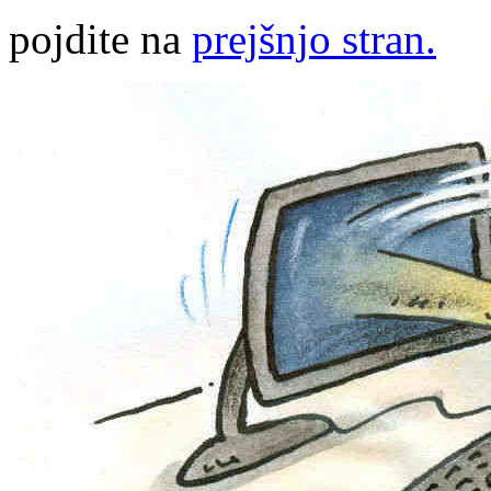
pojdite na
prejšnjo stran.