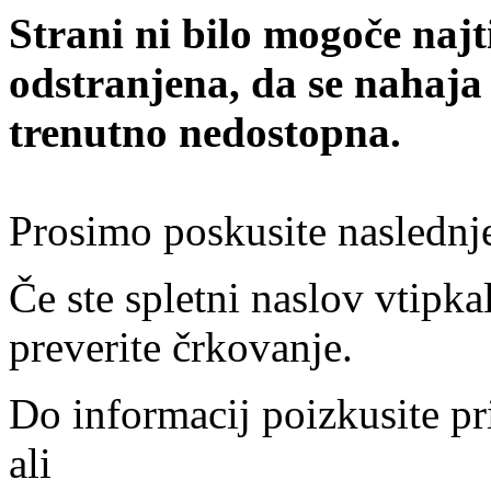
Strani ni bilo mogoče najt
odstranjena, da se nahaja
trenutno nedostopna.
Prosimo poskusite naslednj
Če ste spletni naslov vtipkal
preverite črkovanje.
Do informacij poizkusite pr
ali