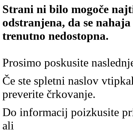
Strani ni bilo mogoče najt
odstranjena, da se nahaja
trenutno nedostopna.
Prosimo poskusite naslednj
Če ste spletni naslov vtipkal
preverite črkovanje.
Do informacij poizkusite pr
ali