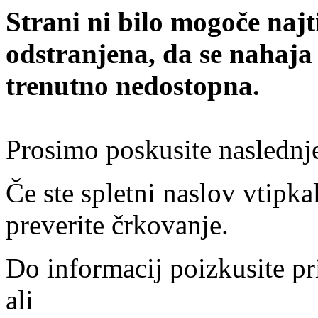
Strani ni bilo mogoče najt
odstranjena, da se nahaja
trenutno nedostopna.
Prosimo poskusite naslednj
Če ste spletni naslov vtipkal
preverite črkovanje.
Do informacij poizkusite pr
ali