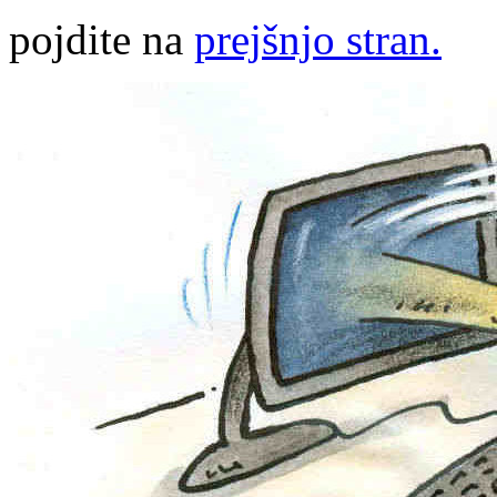
pojdite na
prejšnjo stran.