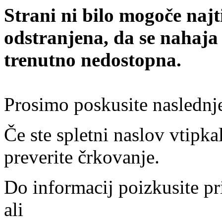
Strani ni bilo mogoče najt
odstranjena, da se nahaja
trenutno nedostopna.
Prosimo poskusite naslednj
Če ste spletni naslov vtipkal
preverite črkovanje.
Do informacij poizkusite pr
ali