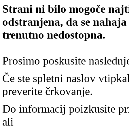
Strani ni bilo mogoče najt
odstranjena, da se nahaja
trenutno nedostopna.
Prosimo poskusite naslednj
Če ste spletni naslov vtipkal
preverite črkovanje.
Do informacij poizkusite pr
ali