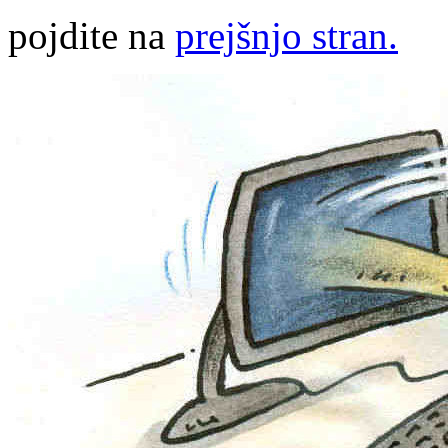
pojdite na
prejšnjo stran.