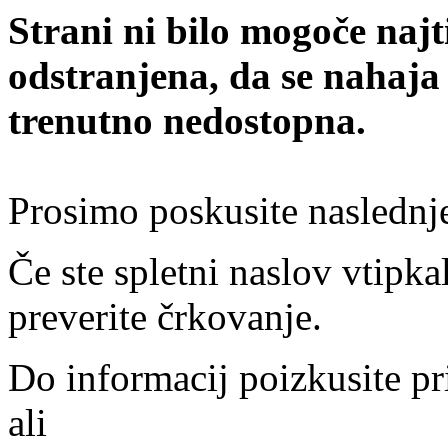
Strani ni bilo mogoče najt
odstranjena, da se nahaja
trenutno nedostopna.
Prosimo poskusite naslednj
Če ste spletni naslov vtipkal
preverite črkovanje.
Do informacij poizkusite pr
ali