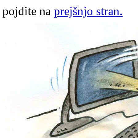
pojdite na
prejšnjo stran.