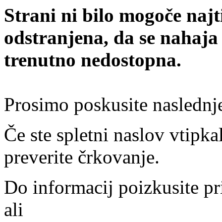
Strani ni bilo mogoče najt
odstranjena, da se nahaja
trenutno nedostopna.
Prosimo poskusite naslednj
Če ste spletni naslov vtipkal
preverite črkovanje.
Do informacij poizkusite pr
ali