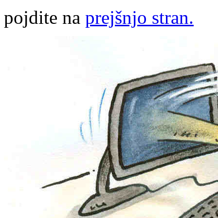
pojdite na
prejšnjo stran.