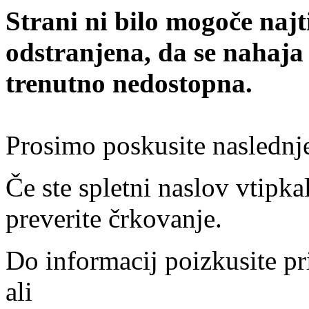
Strani ni bilo mogoče najt
odstranjena, da se nahaja
trenutno nedostopna.
Prosimo poskusite naslednj
Če ste spletni naslov vtipkal
preverite črkovanje.
Do informacij poizkusite pr
ali