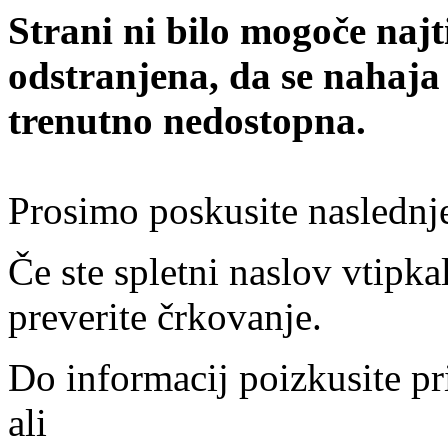
Strani ni bilo mogoče najt
odstranjena, da se nahaja
trenutno nedostopna.
Prosimo poskusite naslednj
Če ste spletni naslov vtipkal
preverite črkovanje.
Do informacij poizkusite pr
ali