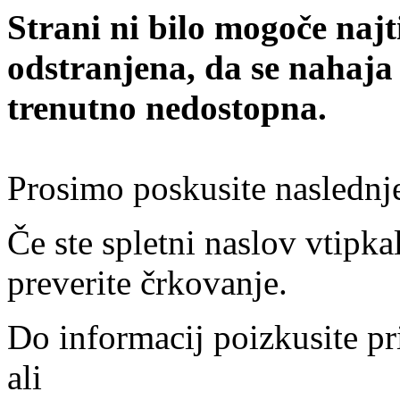
Strani ni bilo mogoče najt
odstranjena, da se nahaja
trenutno nedostopna.
Prosimo poskusite naslednj
Če ste spletni naslov vtipkal
preverite črkovanje.
Do informacij poizkusite pr
ali