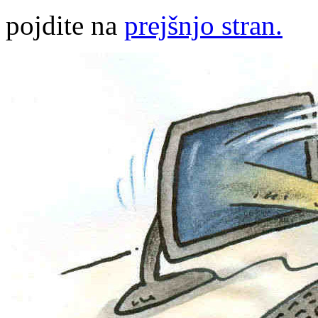
pojdite na
prejšnjo stran.