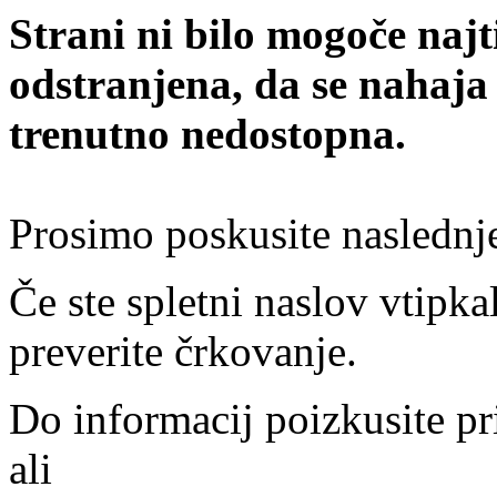
Strani ni bilo mogoče najt
odstranjena, da se nahaja
trenutno nedostopna.
Prosimo poskusite naslednj
Če ste spletni naslov vtipkal
preverite črkovanje.
Do informacij poizkusite pr
ali