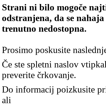
Strani ni bilo mogoče najt
odstranjena, da se nahaja
trenutno nedostopna.
Prosimo poskusite naslednj
Če ste spletni naslov vtipkal
preverite črkovanje.
Do informacij poizkusite pr
ali