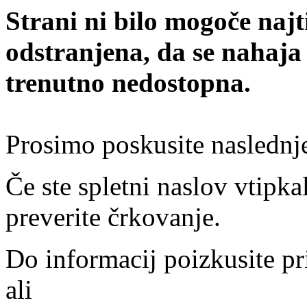
Strani ni bilo mogoče najt
odstranjena, da se nahaja
trenutno nedostopna.
Prosimo poskusite naslednj
Če ste spletni naslov vtipkal
preverite črkovanje.
Do informacij poizkusite pr
ali