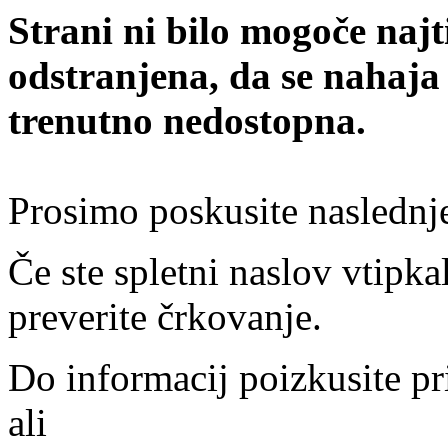
Strani ni bilo mogoče najt
odstranjena, da se nahaja
trenutno nedostopna.
Prosimo poskusite naslednj
Če ste spletni naslov vtipkal
preverite črkovanje.
Do informacij poizkusite pr
ali