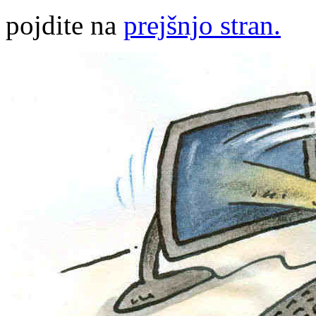
pojdite na
prejšnjo stran.