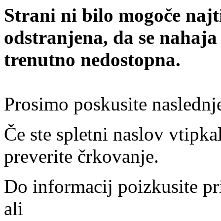
Strani ni bilo mogoče najt
odstranjena, da se nahaja
trenutno nedostopna.
Prosimo poskusite naslednj
Če ste spletni naslov vtipkal
preverite črkovanje.
Do informacij poizkusite pr
ali