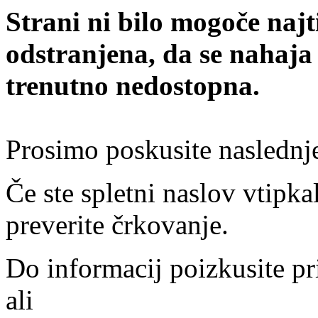
Strani ni bilo mogoče najt
odstranjena, da se nahaja
trenutno nedostopna.
Prosimo poskusite naslednj
Če ste spletni naslov vtipkal
preverite črkovanje.
Do informacij poizkusite pr
ali