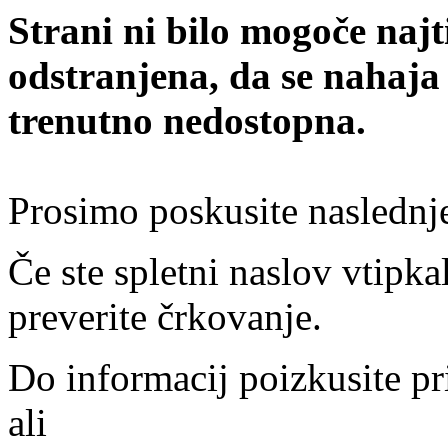
Strani ni bilo mogoče najt
odstranjena, da se nahaja
trenutno nedostopna.
Prosimo poskusite naslednj
Če ste spletni naslov vtipkal
preverite črkovanje.
Do informacij poizkusite pr
ali