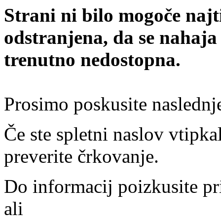
Strani ni bilo mogoče najt
odstranjena, da se nahaja
trenutno nedostopna.
Prosimo poskusite naslednj
Če ste spletni naslov vtipkal
preverite črkovanje.
Do informacij poizkusite pr
ali