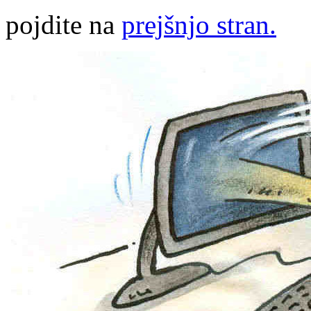
pojdite na
prejšnjo stran.