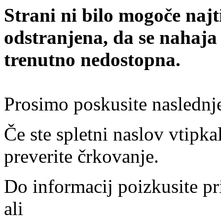
Strani ni bilo mogoče najt
odstranjena, da se nahaja
trenutno nedostopna.
Prosimo poskusite naslednj
Če ste spletni naslov vtipkal
preverite črkovanje.
Do informacij poizkusite pr
ali