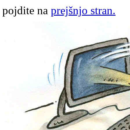
pojdite na
prejšnjo stran.