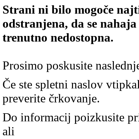
Strani ni bilo mogoče najt
odstranjena, da se nahaja
trenutno nedostopna.
Prosimo poskusite naslednj
Če ste spletni naslov vtipkal
preverite črkovanje.
Do informacij poizkusite pr
ali