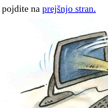
pojdite na
prejšnjo stran.