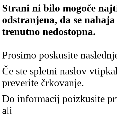
Strani ni bilo mogoče najt
odstranjena, da se nahaja
trenutno nedostopna.
Prosimo poskusite naslednj
Če ste spletni naslov vtipkal
preverite črkovanje.
Do informacij poizkusite pr
ali