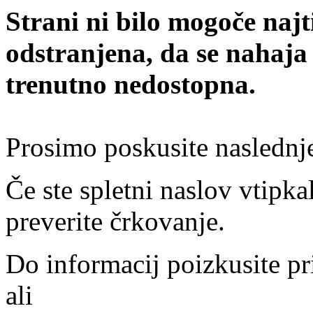
Strani ni bilo mogoče najt
odstranjena, da se nahaja
trenutno nedostopna.
Prosimo poskusite naslednj
Če ste spletni naslov vtipkal
preverite črkovanje.
Do informacij poizkusite pr
ali