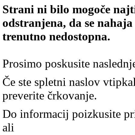
Strani ni bilo mogoče najt
odstranjena, da se nahaja
trenutno nedostopna.
Prosimo poskusite naslednj
Če ste spletni naslov vtipkal
preverite črkovanje.
Do informacij poizkusite pr
ali