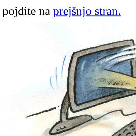
pojdite na
prejšnjo stran.