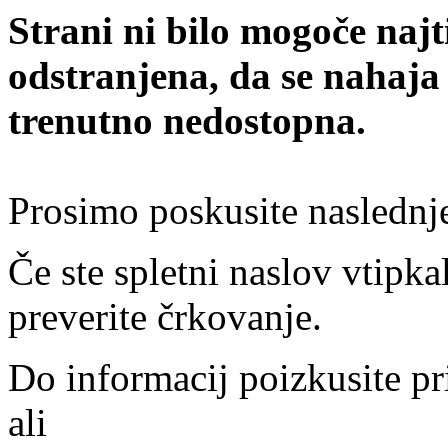
Strani ni bilo mogoče najt
odstranjena, da se nahaja
trenutno nedostopna.
Prosimo poskusite naslednj
Če ste spletni naslov vtipkal
preverite črkovanje.
Do informacij poizkusite pr
ali