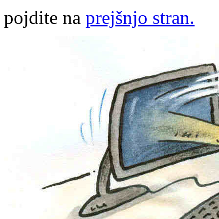
pojdite na
prejšnjo stran.