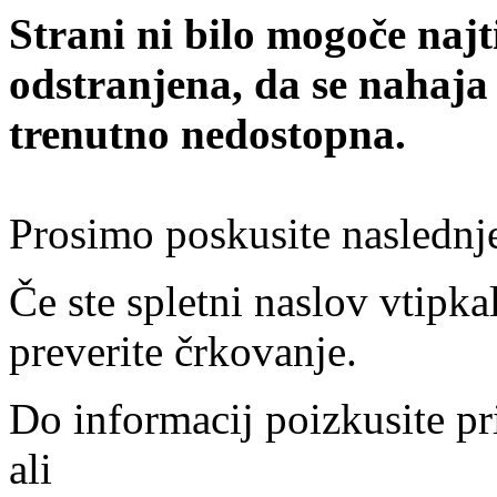
Strani ni bilo mogoče najt
odstranjena, da se nahaja
trenutno nedostopna.
Prosimo poskusite naslednj
Če ste spletni naslov vtipkal
preverite črkovanje.
Do informacij poizkusite pr
ali