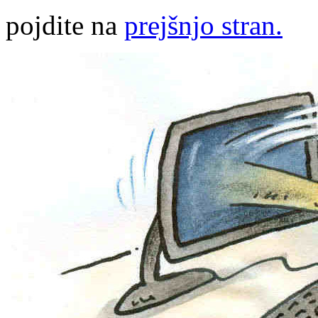
pojdite na
prejšnjo stran.