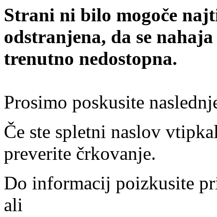
Strani ni bilo mogoče najt
odstranjena, da se nahaja
trenutno nedostopna.
Prosimo poskusite naslednj
Če ste spletni naslov vtipkal
preverite črkovanje.
Do informacij poizkusite pr
ali