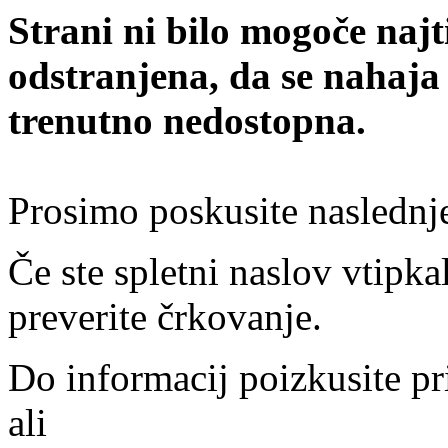
Strani ni bilo mogoče najt
odstranjena, da se nahaja
trenutno nedostopna.
Prosimo poskusite naslednj
Če ste spletni naslov vtipkal
preverite črkovanje.
Do informacij poizkusite pr
ali