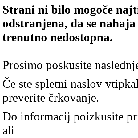
Strani ni bilo mogoče najt
odstranjena, da se nahaja
trenutno nedostopna.
Prosimo poskusite naslednj
Če ste spletni naslov vtipkal
preverite črkovanje.
Do informacij poizkusite pr
ali