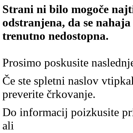
Strani ni bilo mogoče najt
odstranjena, da se nahaja
trenutno nedostopna.
Prosimo poskusite naslednj
Če ste spletni naslov vtipkal
preverite črkovanje.
Do informacij poizkusite pr
ali