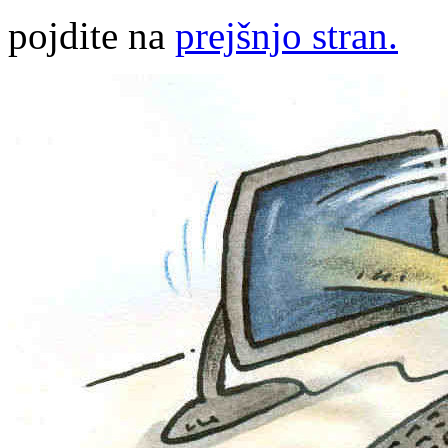
pojdite na
prejšnjo stran.