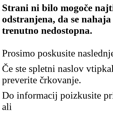
Strani ni bilo mogoče najt
odstranjena, da se nahaja
trenutno nedostopna.
Prosimo poskusite naslednj
Če ste spletni naslov vtipkal
preverite črkovanje.
Do informacij poizkusite pr
ali