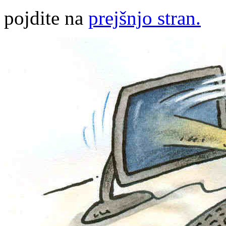
pojdite na
prejšnjo stran.