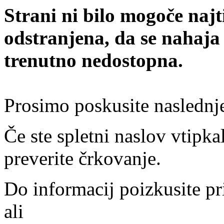
Strani ni bilo mogoče najt
odstranjena, da se nahaja
trenutno nedostopna.
Prosimo poskusite naslednj
Če ste spletni naslov vtipkal
preverite črkovanje.
Do informacij poizkusite pr
ali