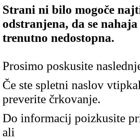
Strani ni bilo mogoče najt
odstranjena, da se nahaja
trenutno nedostopna.
Prosimo poskusite naslednj
Če ste spletni naslov vtipkal
preverite črkovanje.
Do informacij poizkusite pr
ali