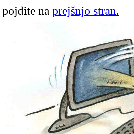
pojdite na
prejšnjo stran.