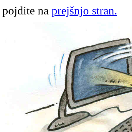
pojdite na
prejšnjo stran.