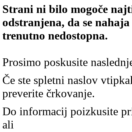
Strani ni bilo mogoče najt
odstranjena, da se nahaja
trenutno nedostopna.
Prosimo poskusite naslednj
Če ste spletni naslov vtipkal
preverite črkovanje.
Do informacij poizkusite pr
ali