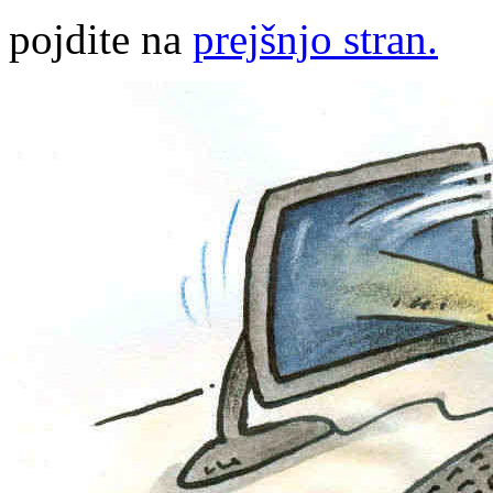
pojdite na
prejšnjo stran.