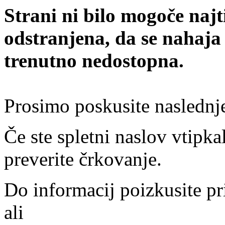
Strani ni bilo mogoče najt
odstranjena, da se nahaja
trenutno nedostopna.
Prosimo poskusite naslednj
Če ste spletni naslov vtipkal
preverite črkovanje.
Do informacij poizkusite pr
ali