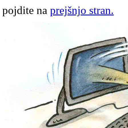
pojdite na
prejšnjo stran.