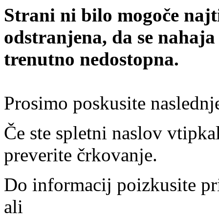
Strani ni bilo mogoče najt
odstranjena, da se nahaja
trenutno nedostopna.
Prosimo poskusite naslednj
Če ste spletni naslov vtipkal
preverite črkovanje.
Do informacij poizkusite pr
ali