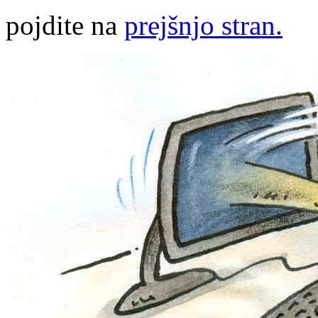
pojdite na
prejšnjo stran.