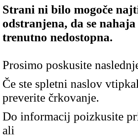
Strani ni bilo mogoče najt
odstranjena, da se nahaja
trenutno nedostopna.
Prosimo poskusite naslednj
Če ste spletni naslov vtipkal
preverite črkovanje.
Do informacij poizkusite pr
ali